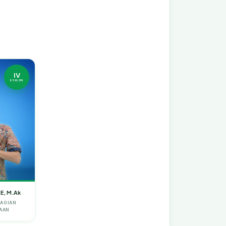
IV
ESELON
SE, M.Ak
BAGIAN
AAN