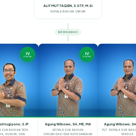
ALIY MUTTAQIEN, S.STP, M.Si
KEPALA BAGIAN UMUM
MEMBAWAHI
IV
IV
ESELON
ESELON
ohtugiyono, S.IP
Agung Wibowo, SH, ME, MA
Agung Wibowo, SH
A SUB BAGIAN TATA
KEPALA SUB BAGIAN
PLT. KEPALA SUB BA
HA, HUKUM, DAN
ORGANISASI DAN KEPEGAWAIAN
TANGGA