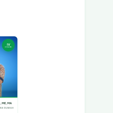
IV
ESELON
, ME, MA
GIAN RUMAH