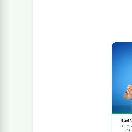
Budi R
KEPAL
USA