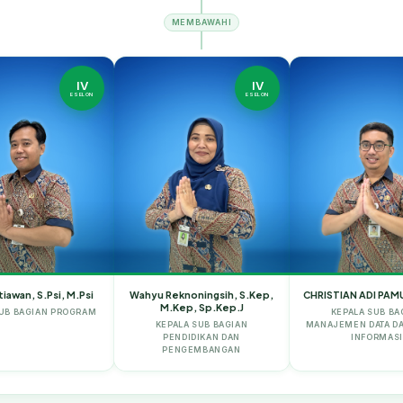
MEMBAWAHI
IV
IV
ESELON
ESELON
iawan, S.Psi, M.Psi
Wahyu Reknoningsih, S.Kep,
CHRISTIAN ADI PAMU
M.Kep, Sp.Kep.J
SUB BAGIAN PROGRAM
KEPALA SUB BA
KEPALA SUB BAGIAN
MANAJEMEN DATA DA
PENDIDIKAN DAN
INFORMASI
PENGEMBANGAN