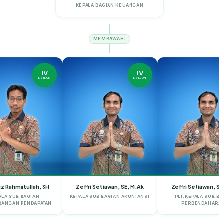
KEPALA BAGIAN KEUANGAN
MEMBAWAHI
IV
IV
ESELON
ESELON
ziz Rahmatullah, SH
Zeffri Setiawan, SE, M.Ak
Zeffri Setiawan, 
ALA SUB BAGIAN
KEPALA SUB BAGIAN AKUNTANSI
PLT.KEPALA SUB 
ANGAN PENDAPATAN
PERBENDAHAR