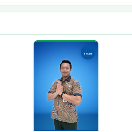
III
ESELON