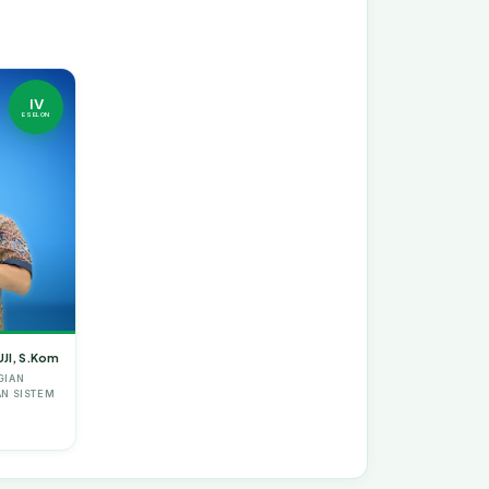
IV
ESELON
JI, S.Kom
GIAN
N SISTEM