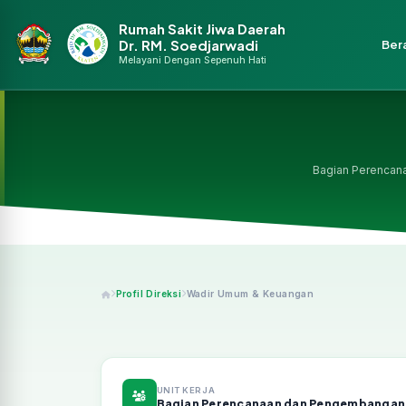
Skip to main content
Rumah Sakit Jiwa Daerah
GAWAT DARURAT 24 JAM:
Hubungi segera
0293-363601
Dr. RM. Soedjarwadi
Ber
Melayani Dengan Sepenuh Hati
Bagian Perencan
Profil Direksi
Wadir Umum & Keuangan
UNIT KERJA
Bagian Perencanaan dan Pengembangan