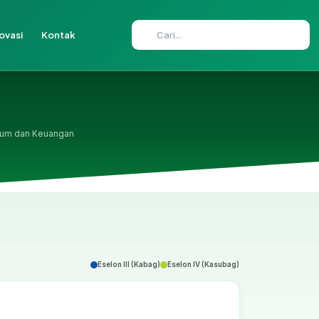
WhatsApp
Daftar Online
ovasi
Kontak
mum dan Keuangan
Eselon III (Kabag)
Eselon IV (Kasubag)