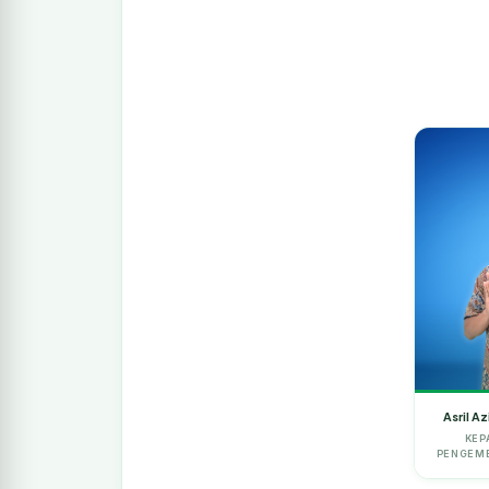
Asril A
KEP
PENGEMB