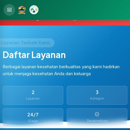
Skip to main content
EMERGENCY 24 JAM
0293-363601
WhatsApp
Layanan Terbaik Kami
Daftar Layanan
Berbagai layanan kesehatan berkualitas yang kami hadirkan
untuk menjaga kesehatan Anda dan keluarga
2
3
Layanan
Kategori
24/7
Siaga
Terakreditasi