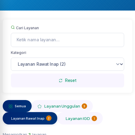
Cari Layanan
Kategori
Reset
Layanan Unggulan
Semua
3
Layanan IGD
Layanan Rawat Inap
2
1
Menampilkan
2
layanan